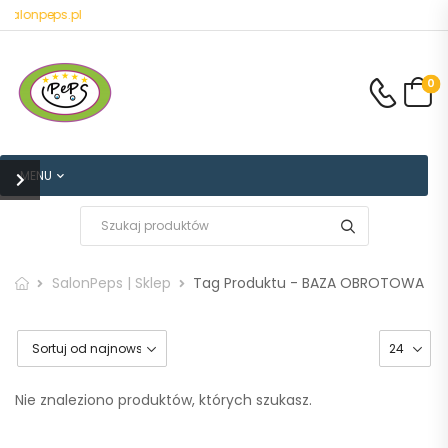
salonpeps.pl
0
MENU
SalonPeps | Sklep
Tag Produktu - BAZA OBROTOWA
Nie znaleziono produktów, których szukasz.