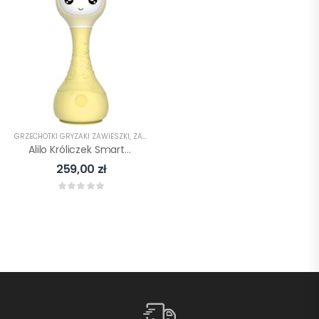
GRZECHOTKI GRYZAKI ZAWIESZKI
,
ZABAWKI
,
ZABAWKI EDUKACYJNE
,
ZABAWKI SENSORY
Alilo Króliczek Smarty Bunny R1
259,00
zł