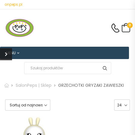
alonpeps.pl
0
MENU
SalonPeps | Sklep
GRZECHOTKI GRYZAKI ZAWIESZKI