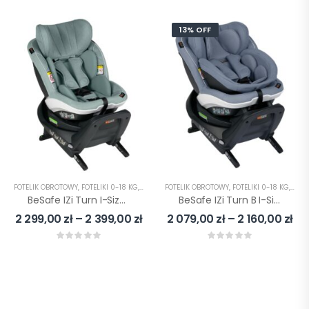
13% OFF
FOTELIK OBROTOWY
,
FOTELIKI 0-18 KG
,
FOTELIKI 9-18 KG
FOTELIK OBROTOWY
,
FOTELIKI I-SIZE
,
FOTELIKI 0-18 KG
,
FOTELIKI SAM
,
FOTE
BeSafe IZi Turn I-Size 61-105cm Obrotowy Fotelik Samochodowy
BeSafe IZi Turn B I-Size 40-105cm Obrotowy Fotelik Samochodowy
2 299,00
zł
–
2 399,00
zł
2 079,00
zł
–
2 160,00
zł