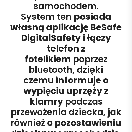
samochodem.
System ten
posiada
własną aplikację
BeSafe
DigitalSafety
i łączy
telefon z
fotelikiem
poprzez
bluetooth, dzięki
czemu
informuje o
wypięciu uprzęży z
klamry
podczas
przewożenia dziecka, jak
również
o pozostawieniu