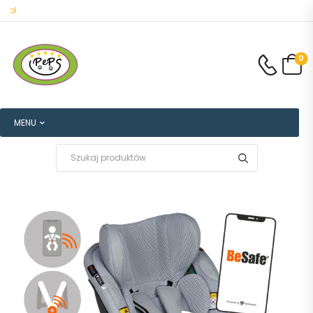
Witamy na salonpeps.pl
0
MENU