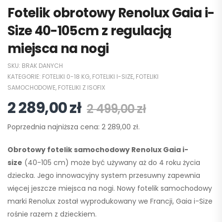
Fotelik obrotowy Renolux Gaia i-
Size 40-105cm z regulacją
miejsca na nogi
SKU:
BRAK DANYCH
KATEGORIE:
FOTELIKI 0-18 KG
,
FOTELIKI I-SIZE
,
FOTELIKI
SAMOCHODOWE
,
FOTELIKI Z ISOFIX
2 289,00
zł
2 499,00
zł
Poprzednia najniższa cena:
2 289,00
zł
.
Obrotowy fotelik samochodowy Renolux Gaia i-
size
(40-105 cm) może być używany aż do 4 roku życia
dziecka. Jego innowacyjny system przesuwny zapewnia
więcej jeszcze miejsca na nogi. Nowy fotelik samochodowy
marki Renolux został wyprodukowany we Francji, Gaia i-Size
rośnie razem z dzieckiem.