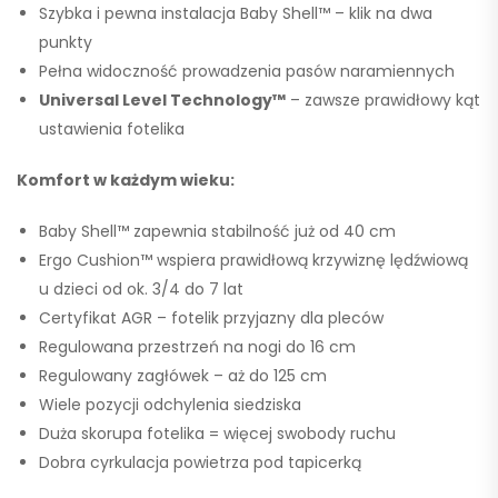
Szybka i pewna instalacja Baby Shell™ – klik na dwa
punkty
Pełna widoczność prowadzenia pasów naramiennych
Universal Level Technology™
– zawsze prawidłowy kąt
ustawienia fotelika
Komfort w każdym wieku:
Baby Shell™ zapewnia stabilność już od
40 cm
Ergo Cushion™
wspiera prawidłową krzywiznę lędźwiową
u dzieci od ok.
3/4 do 7 lat
Certyfikat AGR – fotelik przyjazny dla pleców
Regulowana przestrzeń na nogi do
16 cm
Regulowany zagłówek – aż do
125 cm
Wiele pozycji odchylenia siedziska
Duża skorupa fotelika = więcej swobody ruchu
Dobra cyrkulacja powietrza pod tapicerką