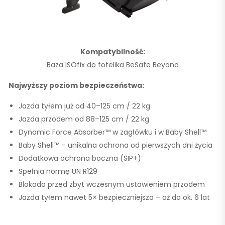
Kompatybilność:
Baza ISOfix do fotelika BeSafe Beyond
Najwyższy poziom bezpieczeństwa:
Jazda tyłem już od
40–125 cm / 22 kg
Jazda przodem od
88–125 cm / 22 kg
Dynamic Force Absorber™ w zagłówku i w Baby Shell™
Baby Shell™ – unikalna ochrona od pierwszych dni życia
Dodatkowa ochrona boczna
(SIP+)
Spełnia normę
UN R129
Blokada przed zbyt wczesnym ustawieniem przodem
Jazda tyłem nawet 5× bezpieczniejsza – aż do ok.
6 lat