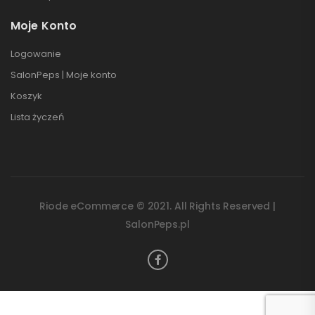
Moje Konto
Logowanie
SalonPeps | Moje konto
Koszyk
Lista życzeń
Riode eCommerce © 2021. All Rights Reserved |
SalonPeps.pl