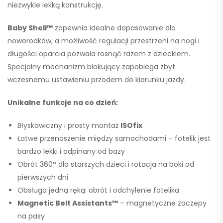
niezwykle lekką konstrukcję.
Baby Shell™
zapewnia idealne dopasowanie dla
noworodków, a możliwość regulacji przestrzeni na nogi i
długości oparcia pozwala rosnąć razem z dzieckiem.
Specjalny mechanizm blokujący zapobiega zbyt
wczesnemu ustawieniu przodem do kierunku jazdy.
Unikalne funkcje na co dzień:
Błyskawiczny i prosty montaż
ISOfix
Łatwe przenoszenie między samochodami – fotelik jest
bardzo lekki i odpinany od bazy
Obrót 360°
dla starszych dzieci i rotacja na boki od
pierwszych dni
Obsługa jedną ręką: obrót i odchylenie fotelika
Magnetic Belt Assistants™
– magnetyczne zaczepy
na pasy