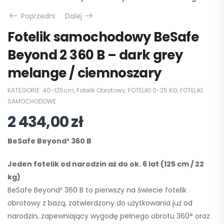
Poprzedni
Dalej
Fotelik samochodowy BeSafe
Beyond 2 360 B – dark grey
melange / ciemnoszary
KATEGORIE:
40-125cm
,
Fotelik Obrotowy
,
FOTELIKI 0-25 KG
,
FOTELIKI
SAMOCHODOWE
2 434,00
zł
BeSafe Beyond² 360 B
Jeden fotelik od narodzin aż do ok.
6 lat (125 cm / 22
kg)
BeSafe Beyond² 360 B to pierwszy na świecie fotelik
obrotowy z bazą, zatwierdzony do użytkowania już od
narodzin, zapewniający wygodę pełnego
obrotu 360°
oraz