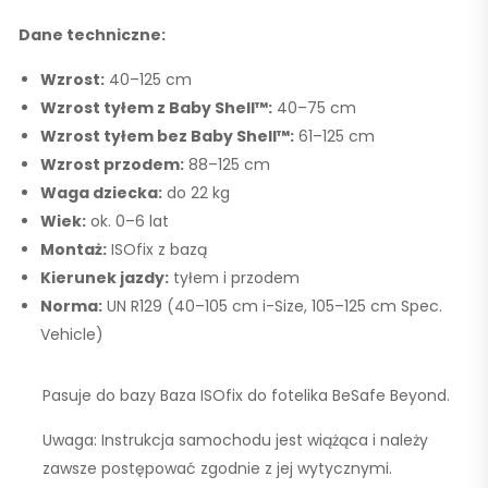
Dane techniczne:
Wzrost:
40–125 cm
Wzrost tyłem z Baby Shell™:
40–75 cm
Wzrost tyłem bez Baby Shell™:
61–125 cm
Wzrost przodem:
88–125 cm
Waga dziecka:
do 22 kg
Wiek:
ok.
0–6 lat
Montaż:
ISOfix z bazą
Kierunek jazdy:
tyłem i przodem
Norma:
UN R129
(40–105 cm i-Size, 105–125 cm Spec.
Vehicle)
Pasuje do bazy Baza ISOfix do fotelika BeSafe Beyond.
Uwaga: Instrukcja samochodu jest wiążąca i należy
zawsze postępować zgodnie z jej wytycznymi.