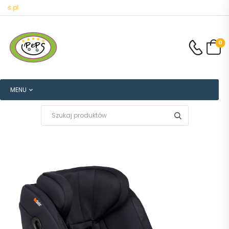
.pl
0
MENU