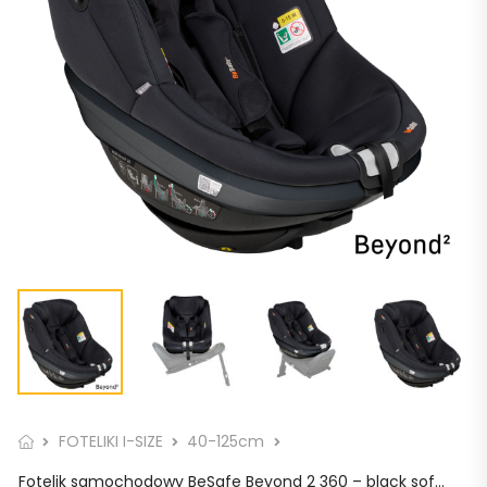
FOTELIKI I-SIZE
40-125cm
Fotelik samochodowy BeSafe Beyond 2 360 – black soft breeze / czarna bryza