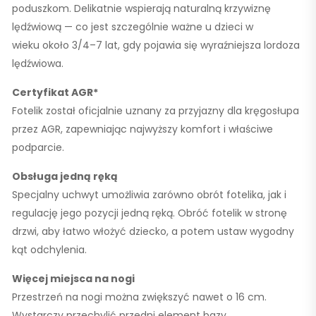
poduszkom. Delikatnie wspierają naturalną krzywiznę
lędźwiową — co jest szczególnie ważne u dzieci w
wieku
około 3/4–7 lat
, gdy pojawia się wyraźniejsza lordoza
lędźwiowa.
Certyfikat AGR*
Fotelik został oficjalnie uznany za przyjazny dla kręgosłupa
przez AGR, zapewniając najwyższy komfort i właściwe
podparcie.
Obsługa jedną ręką
Specjalny uchwyt umożliwia zarówno obrót fotelika, jak i
regulację jego pozycji jedną ręką. Obróć fotelik w stronę
drzwi, aby łatwo włożyć dziecko, a potem ustaw wygodny
kąt odchylenia.
Więcej miejsca na nogi
Przestrzeń na nogi można zwiększyć nawet o
16 cm
.
Wystarczy przechylić przedni element bazy.