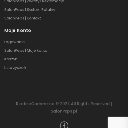
SalonPeps | Zwroty i Reklamacje
SalonPeps | System Ratalny
SalonPeps | Kontakt
Moje Konto
Logowanie
SalonPeps | Moje konto
Koszyk
Lista życzeń
Riode eCommerce © 2021. All Rights Reserved |
SalonPeps.pl