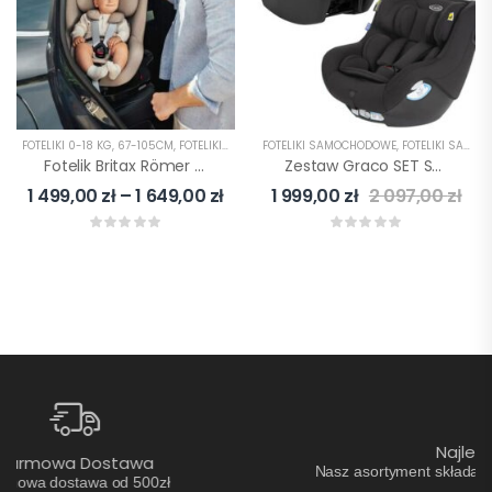
FOTELIKI 0-18 KG
,
67-105CM
,
FOTELIKI SAMOCHODOWE
FOTELIKI SAMOCHODOWE
,
FOTELIKI Z ISOFIX
,
FOTELIKI SAMOCHODOWE 0-36 KG
Fotelik Britax Römer DUALFIX PRO M
Zestaw Graco SET SNUGLITE + SnugGO + Baza Isofix
1 499,00
zł
–
1 649,00
zł
1 999,00
zł
2 097,00
zł
Najlepsze Marki Na Rynku
Nasz asortyment składa się z produktów najlepszych światowych
producentów.