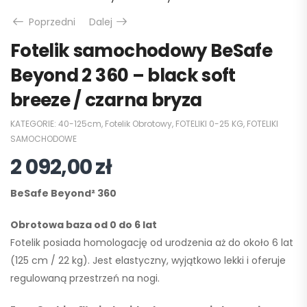
Poprzedni
Dalej
Fotelik samochodowy BeSafe
Beyond 2 360 – black soft
breeze / czarna bryza
KATEGORIE:
40-125cm
,
Fotelik Obrotowy
,
FOTELIKI 0-25 KG
,
FOTELIKI
SAMOCHODOWE
2 092,00
zł
BeSafe Beyond² 360
Obrotowa baza od 0 do 6 lat
Fotelik posiada homologację od urodzenia aż do około 6 lat
(
125 cm / 22 kg
). Jest elastyczny, wyjątkowo lekki i oferuje
regulowaną przestrzeń na nogi.