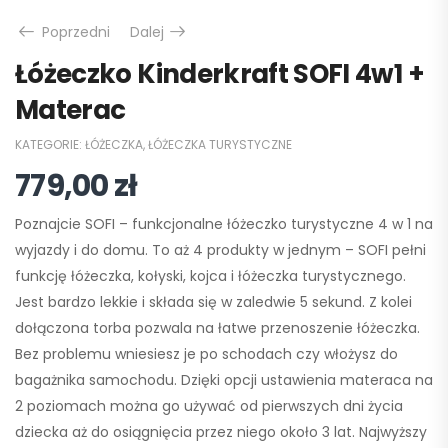
Poprzedni
Dalej
Łóżeczko Kinderkraft SOFI 4w1 +
Materac
KATEGORIE:
ŁÓŻECZKA
,
ŁÓŻECZKA TURYSTYCZNE
779,00
zł
Poznajcie SOFI – funkcjonalne łóżeczko turystyczne 4 w 1 na
wyjazdy i do domu. To aż 4 produkty w jednym – SOFI pełni
funkcję łóżeczka, kołyski, kojca i łóżeczka turystycznego.
Jest bardzo lekkie i składa się w zaledwie 5 sekund. Z kolei
dołączona torba pozwala na łatwe przenoszenie łóżeczka.
Bez problemu wniesiesz je po schodach czy włożysz do
bagażnika samochodu. Dzięki opcji ustawienia materaca na
2 poziomach można go używać od pierwszych dni życia
dziecka aż do osiągnięcia przez niego około 3 lat. Najwyższy