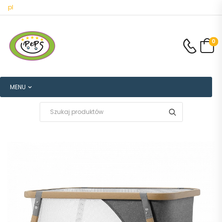
Witamy na salonpeps.pl
0
MENU