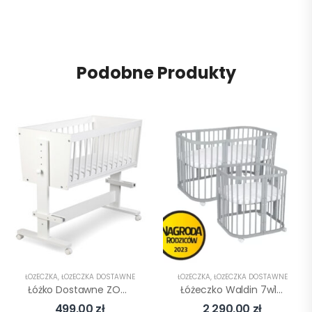
Podobne Produkty
ŁÓŻECZKA
,
ŁÓŻECZKA DOSTAWNE
ŁÓŻECZKA
,
ŁÓŻECZKA DOSTAWNE
Łóżko Dostawne ZOYA 89x40cm KLUPŚ
Łóżeczko Waldin 7w1 Z Materacem Szare
499,00
zł
2 290,00
zł