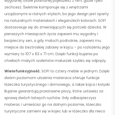
wygodnej torbie podróżnej pojedziesz z nim, gdzie tylko
zechcesz. Świetnie komponuje się z wnętrzami
urządzonymi w różnych stylach, bo jego design jest oparty
na naturalnych materiałach i eleganckich kolorach. SOFI
dostosowuje się do zmieniających się potrzeb dziecka. W
pierwszych miesiącach życia zapewni mu wygodny i
bezpieczny sen, a gdy maluch podrośnie, zapewni mu
miejsce do beztroskiej zabawy w kojcu – po rozłożeniu jego
wymiary to 107 x 63 x 71 cm. Dzięki funkcji bujania po
chwilach małych szaleństw maluszek szybko się odpręży.
Wielofunkcyjność.
SOFI to cztery meble w jednym. Dzięki
dwóm poziomom ułożenia materaca oferuje funkcje
łóżeczka turystycznego i domowego, a także kojca i kołyski.
Bujanie gwarantują przestawne płozy, które ustawisz za
sprawą dwóch łatwych ruchów. Gdy odbezpieczysz
materac i umieścisz go na dolnym poziomie, łóżeczko
turystyczne zamieni się w kojec lub w łóżeczko dla nieco