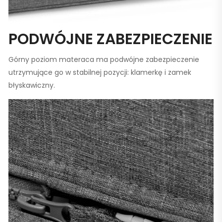
PODWÓJNE ZABEZPIECZENIE
Górny poziom materaca ma podwójne zabezpieczenie
utrzymujące go w stabilnej pozycji: klamerkę i zamek
błyskawiczny.