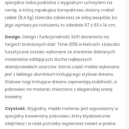
specjalna torba podróżna z wygodnym uchwytem na
ramię, w którą zapakujesz kompaktowo złożony mebel.
Lekkie (8,4 kg) łóżeczko zabierzesz ze sobą wszędzie, bo
jego wymiary po rozłożeniu to zaledwie 97 x 63 x 14 cm.
Design.
Design i funkcjonalność SOFI doceniono na
targach branżowych Kids’ Time 2019 w Kielcach. Łóżeczko
turystyczne zostało wykonane ze starannie dobranych
materiałów oddających ducha najlepszych
skandynawskich wzorców. Górna część mebla wykonana
jest z lekkiego aluminium imitującego stylowe drewno.
Stalowe nogi imitujące drewno zapewniają stabilność, a
pokrowiec na materac stworzono z eleganckiej szarej
bawełny.
Czystość.
Wygodny, miękki materac jest wyposażony w
specjalny bawełniany pokrowiec, który błyskawicznie
zdejmiesz i w razie potrzeby wypierzesz nawet w pralce.