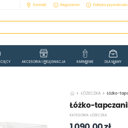
Kontakt
Regulamin
Polityka prywatnośc
ECIĘCY
AKCESORIA I PIELĘGNACJA
KARMIENIE
DLA MAMY
ŁÓŻECZKA
Łóżko-tap
Łóżko-tapczani
KATEGORIA:
ŁÓŻECZKA
1 090,00
zł