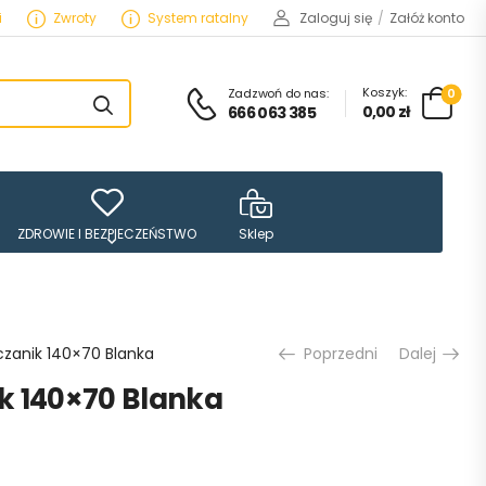
i
Zwroty
System ratalny
Zaloguj się
/
Załóż konto
Koszyk:
Zadzwoń do nas:
0
0,00
zł
666 063 385
ZDROWIE I BEZPIECZEŃSTWO
Sklep
czanik 140×70 Blanka
Poprzedni
Dalej
k 140×70 Blanka