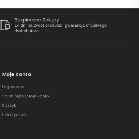
Bezpieczne Zakupy
14 dni na zwrot produktu, gwarancja oficjalnego
dystrybutora.
Moje Konto
Logowanie
SalonPeps | Moje konto
Koszyk
Lista życzeń