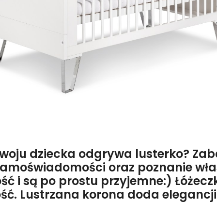
ozwoju dziecka odgrywa lusterko? Za
amoświadomości oraz poznanie własn
 i są po prostu przyjemne:) Łóżeczk
ość. Lustrzana korona doda elegancj