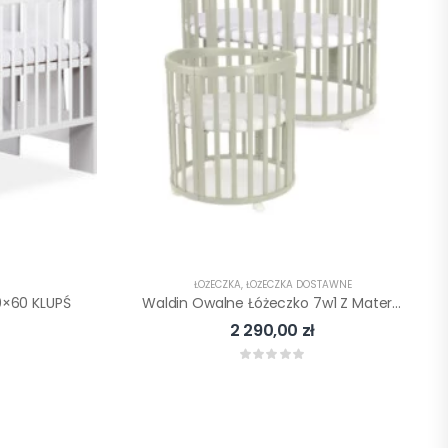
ŁÓŻECZKA
,
ŁÓŻECZKA DOSTAWNE
0×60 KLUPŚ
Waldin Owalne Łóżeczko 7w1 Z Materacem – Oliwkowe
2 290,00
zł