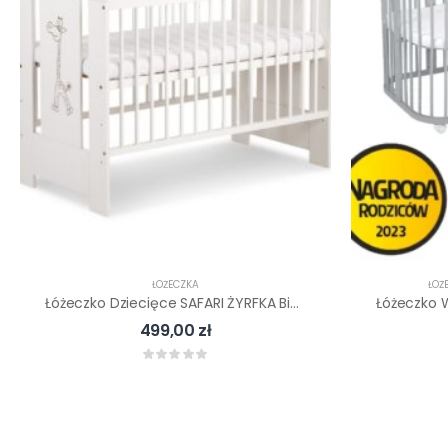
ŁÓŻECZKA
ŁÓŻ
Łóżeczko Dziecięce SAFARI ŻYRFKA Biała 120×60 KLUPŚ
499,00
zł