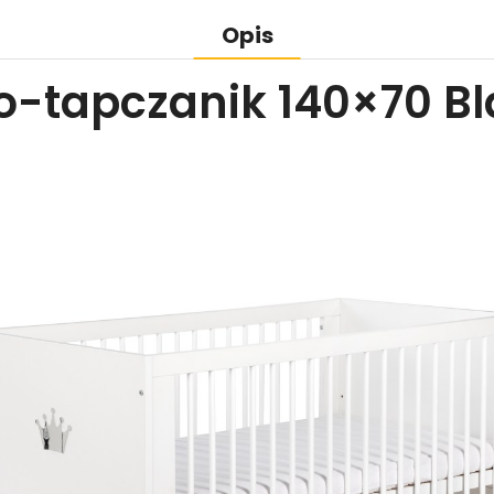
Opis
o-tapczanik 140×70 B