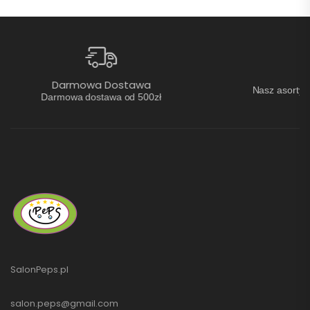
Najlepsze Marki Na
ostawa
Nasz asortyment składa się z produktó
a od 500zł
producentów.
SalonPeps.pl
salon.peps@gmail.com