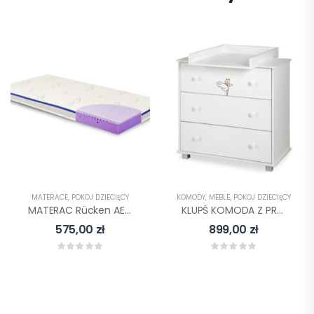
MATERACE
,
POKÓJ DZIECIĘCY
KOMODY
,
MEBLE
,
POKÓJ DZIECIĘCY
MATERAC Rücken AERO 120×60 CM
KLUPŚ KOMODA Z PRZEWIJAKIEM SAFARI ŻYRAFKA BIAŁA
575,00
zł
899,00
zł