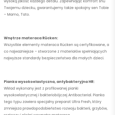
wysoką jakość każdego detalu. Zapewniając komfort snu
Twojemu dziecku, gwarantujemy także spokojny sen Tobie
– Mamo, Tato.
Wnętrze materaca Rücken:
Wszystkie elementy materaca Rücken są certyfikowane, a
co najważniejsze – stworzone z materiałów spełniających
najwyższe standardy bezpieczeństwa dla małych dzieci.
Pianka wysokoelastyczna, antybakteryjna HR:
Wkład wykonany jest z profilowanej pianki
wysokoelastycznej i bakteriobójczej Antibacterial. Pianka
tego typu zawiera specjalny preparat Ultra Fresh, który
zmniejsza prawdopodobieństwo rozwoju bakterii, grzybów,
roztoczy i pleśni wewnątrz materaca.