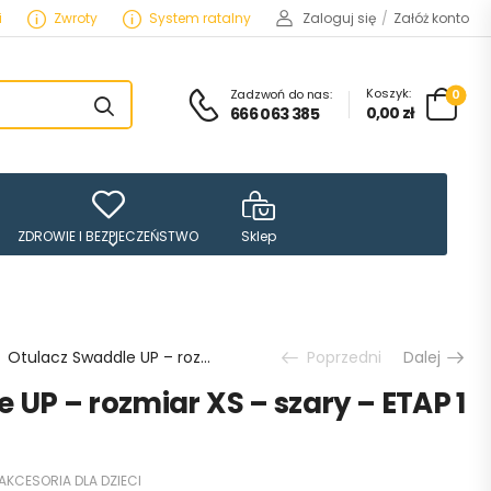
i
Zwroty
System ratalny
Zaloguj się
/
Załóż konto
Koszyk:
Zadzwoń do nas:
0
0,00
zł
666 063 385
ZDROWIE I BEZPIECZEŃSTWO
Sklep
Otulacz Swaddle UP – rozmiar XS – szary – ETAP 1 Original
Poprzedni
Dalej
 UP – rozmiar XS – szary – ETAP 1
AKCESORIA DLA DZIECI