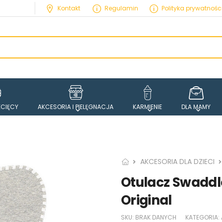
Kontakt
Regulamin
Polityka prywatnośc
ECIĘCY
AKCESORIA I PIELĘGNACJA
KARMIENIE
DLA MAMY
AKCESORIA DLA DZIECI
Otulacz Swaddle
Original
SKU:
BRAK DANYCH
KATEGORIA: