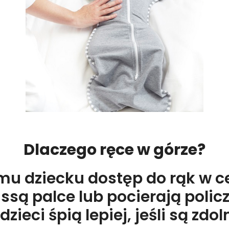
Dlaczego ręce w górze?
mu dziecku dostęp do rąk w c
są palce lub pocierają policz
zieci śpią lepiej, jeśli są zd