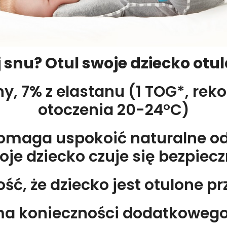
j snu? Otul swoje dziecko ot
y, 7% z elastanu (1 TOG*, r
otoczenia 20-24°C)
pomaga uspokoić naturalne od
oje dziecko czuje się bezpiecz
ć, że dziecko jest otulone pr
 ma konieczności dodatkowego