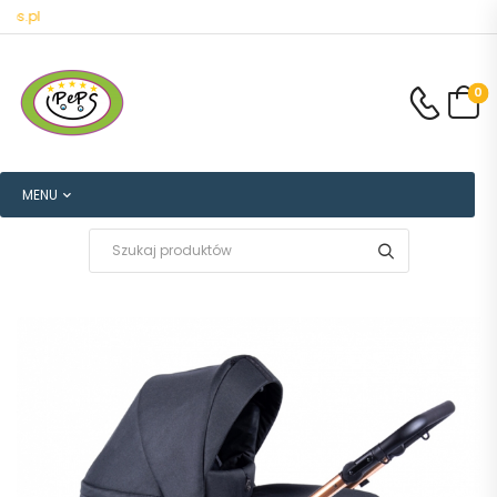
Witamy na salonpeps.pl
0
MENU