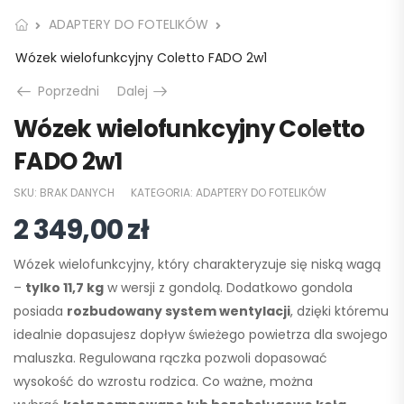
ADAPTERY DO FOTELIKÓW
Wózek wielofunkcyjny Coletto FADO 2w1
Poprzedni
Dalej
Wózek wielofunkcyjny Coletto
FADO 2w1
SKU:
BRAK DANYCH
KATEGORIA:
ADAPTERY DO FOTELIKÓW
2 349,00
zł
Wózek wielofunkcyjny, który charakteryzuje się niską wagą
–
tylko 11,7 kg
w wersji z gondolą. Dodatkowo gondola
posiada
rozbudowany system wentylacji
, dzięki któremu
idealnie dopasujesz dopływ świeżego powietrza dla swojego
maluszka. Regulowana rączka pozwoli dopasować
wysokość do wzrostu rodzica. Co ważne, można