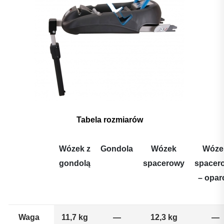
Tabela rozmiarów
Wózek z
Gondola
Wózek
Wóze
gondolą
spacerowy
spacer
– opar
Waga
11,7 kg
—
12,3 kg
—