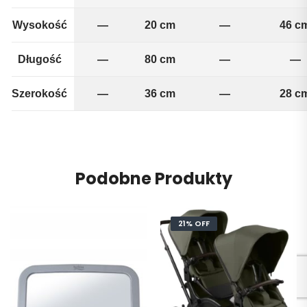
Wysokość
—
20 cm
—
46 c
Długość
—
80 cm
—
—
Szerokość
—
36 cm
—
28 c
Podobne Produkty
21% OFF