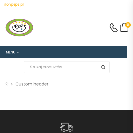
salonpeps.pl
0
MENU
Custom header