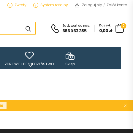
i
Zwroty
System ratalny
Zaloguj się
/
Załóż konto
Koszyk:
Zadzwoń do nas:
0
0,00
zł
666 063 385
ZDROWIE I BEZPIECZEŃSTWO
Sklep
16