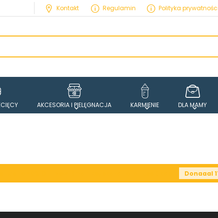
Kontakt
Regulamin
Polityka prywatnośc
ECIĘCY
AKCESORIA I PIELĘGNACJA
KARMIENIE
DLA MAMY
et Up to 40% OFF New-SmartKeyboard Folio
Use Code :
Donaaal 1