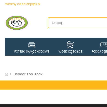
Witamy na salonpeps.pl
FOTELIKI SAMOCHODOWE
WÓZKI DZIECIĘCE
POKÓJ DZI
Header Top Block
G