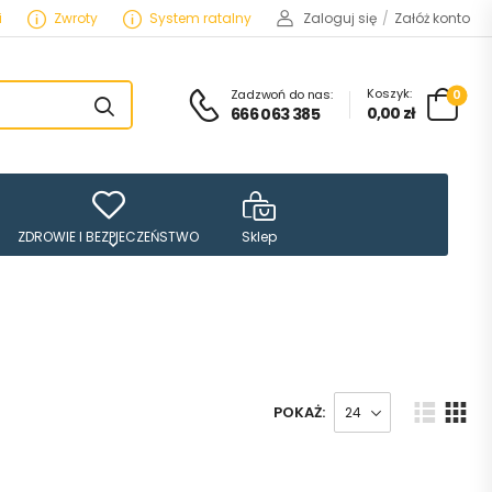
i
Zwroty
System ratalny
Zaloguj się
/
Załóż konto
Koszyk:
Zadzwoń do nas:
0
0,00
zł
666 063 385
ZDROWIE I BEZPIECZEŃSTWO
Sklep
POKAŻ: