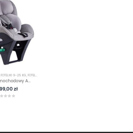
,
FOTELIKI 9-25 KG
,
FOTELIKI I-SIZE
,
FOTELIKI RWF
,
FOTELIKI SAMOCHODOWE
Fotelik Samochodowy Avionaut SKY 2.0C 0-25KG RWF 40-125cm
799,00
zł