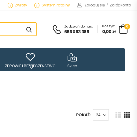
i
Zwroty
System ratalny
Zaloguj się
/
Załóż konto
Koszyk:
Zadzwoń do nas:
0
0,00
zł
666 063 385
ZDROWIE I BEZPIECZEŃSTWO
Sklep
POKAŻ: