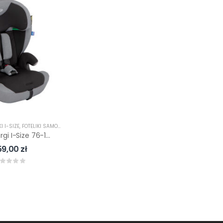
KI I-SIZE
,
FOTELIKI SAMOCHODOWE
,
FOTELIKI Z ISOFIX
Graco Energi I-Size 76-150cm R129 Fotelik Samochodowy 76-150cm
59,00
zł