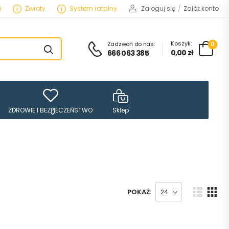
i
Zwroty
System ratalny
Zaloguj się
/
Załóż konto
Koszyk:
Zadzwoń do nas:
0
0,00
zł
666 063 385
ZDROWIE I BEZPIECZEŃSTWO
Sklep
POKAŻ: