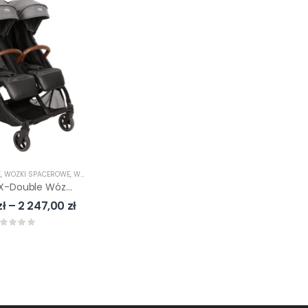
E
,
WÓZKI SPACEROWE
,
WÓZKI WIELOFUNKCYJNE
X-Lander X-Double Wózek Bliźniaczy / Rok Po Roku W Opcji Z Gondolą
zł
–
2 247,00
zł