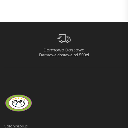
ramy stalowej o wysokiej
wytrzymałości ze specjalnie
zaprojektowaną
charakterystyką…
Darmowa Dostawa
Darmowa dostawa od 500zł
SalonPeps.pl