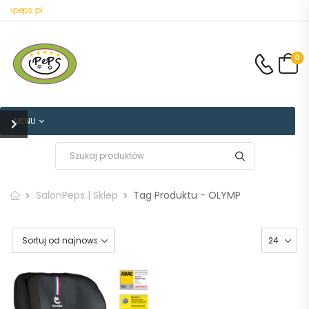
onpeps.pl
0
MENU
SalonPeps | Sklep
Tag Produktu - OLYMP