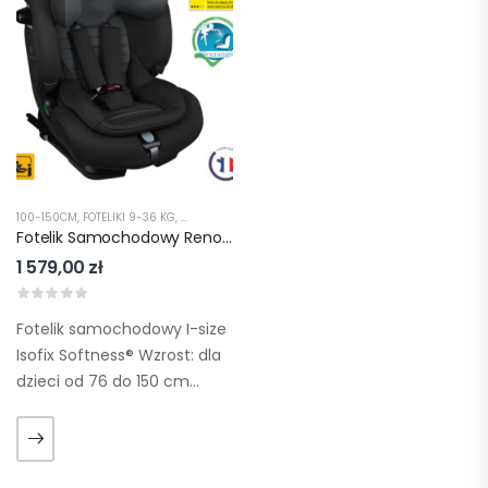
100-150CM
,
FOTELIKI 9-36 KG
,
FOTELIKI I-SIZE
,
FOTELIKI SAMOCHODOWE
,
FOTELIKI Z ISOFI
Fotelik Samochodowy Renolux Olymp I-Size 76-150cm
1 579,00
zł
Fotelik samochodowy I-size
Isofix Softness® Wzrost: dla
dzieci od 76 do 150 cm
RENOLUX OPRACOWAŁ
UNIKALNY PATENT :
TECHNOLOGIĘ SOFTNESS®.
Składa się z połączenia